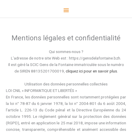
Aller
Menu
au
contenu
principal
Mentions légales et confidentialité
Qui sommes-nous ?
L’adresse de notre site Web est : https://gensdelafontaine.bzh.
Il est géré la SCIC Gens de la Fontaine immatriculée sous le numéro
de SIREN 88135201700019,
cliquez ici pour en savoir plus.
Utilisation des données personnelles collectées
LOI CNIL « INFORMATIQUE ET LIBERTÉS »
En France, les données personnelles sont notamment protégées par
la loi n° 78-87 du 6 janvier 1978, la loi n° 2004-801 du 6 août 2004,
l’article L. 226-13 du Code pénal et la Directive Européenne du 24
octobre 1995. Le règlement général sur la protection des données
(RGPD), entré en application le 25 mai 2018, impose une information
concise, transparente, compréhensible et aisément accessible des