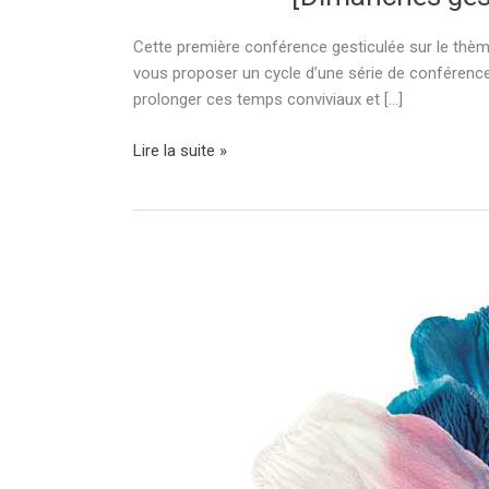
Cette première conférence gesticulée sur le thèm
vous proposer un cycle d’une série de conférenc
prolonger ces temps conviviaux et […]
[Dimanches
Lire la suite »
gesticulés]
« Je
jure
de
lutter
en
toute
loyauté
! »
–
ESS
117