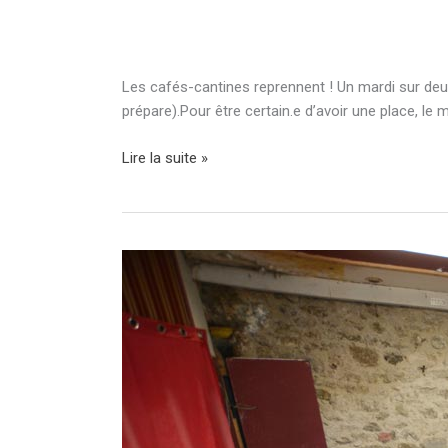
Les cafés-cantines reprennent ! Un mardi sur deux 
prépare).Pour être certain.e d’avoir une place, le
Café
Lire la suite »
cantine
:
venez
déjeuner!